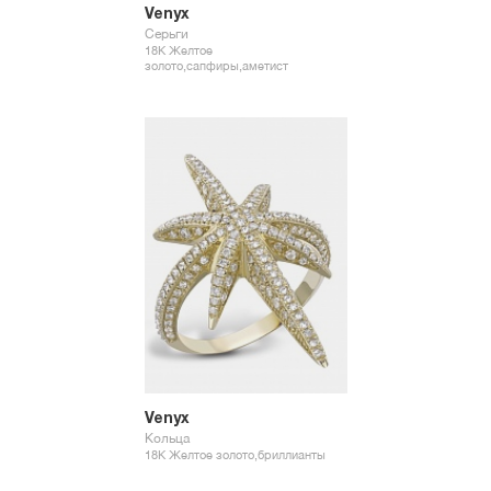
Venyx
Серьги
18К Желтое
золото,сапфиры,аметист
Venyx
Кольца
18К Желтое золото,бриллианты