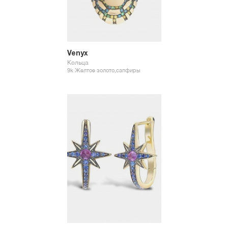
Venyx
Кольца
9k Желтое золото,сапфиры