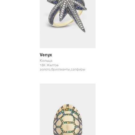
Venyx
Кольца
18К Желтое
золото,бриллианты,сапфиры