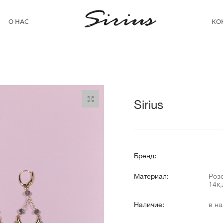
О НАС
КО
Sirius
Бренд:
Материал:
Роз
14к
Наличие:
в н