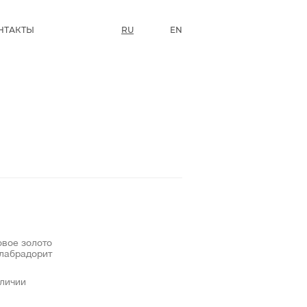
НТАКТЫ
RU
EN
овое золото
,лабрадорит
аличии