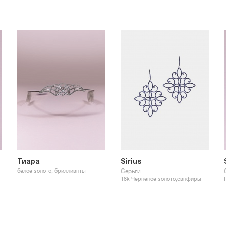
Тиара
Sirius
белое золото, бриллианты
Серьги
18k Черненое золото,сапфиры