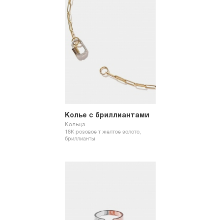
Колье с бриллиантами
Кольца
18К розовое т желтое золото,
бриллианты